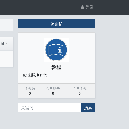
登录
发新帖
时间
教程
默认版块介绍
主题数
今日贴子
今日主题
0
0
0
搜索