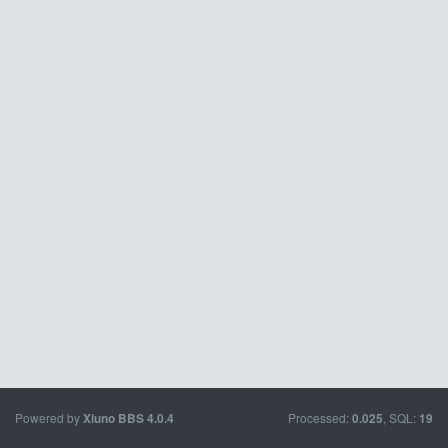
Powered by
Processed:
, SQL:
Xiuno BBS
4.0.4
0.025
19