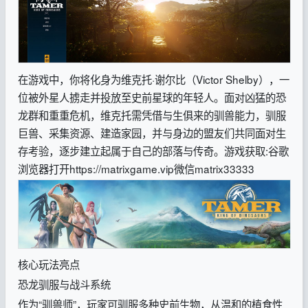
在游戏中，你将化身为维克托·谢尔比（Victor Shelby），一
位被外星人掳走并投放至史前星球的年轻人。面对凶猛的恐
龙群和重重危机，维克托需凭借与生俱来的驯兽能力，驯服
巨兽、采集资源、建造家园，并与身边的盟友们共同面对生
存考验，逐步建立起属于自己的部落与传奇。
游戏获取:谷歌
浏览器打开https://matrixgame.vip微信matrix33333
核心玩法亮点
恐龙驯服与战斗系统
作为“驯兽师”，玩家可驯服多种史前生物，从温和的植食性