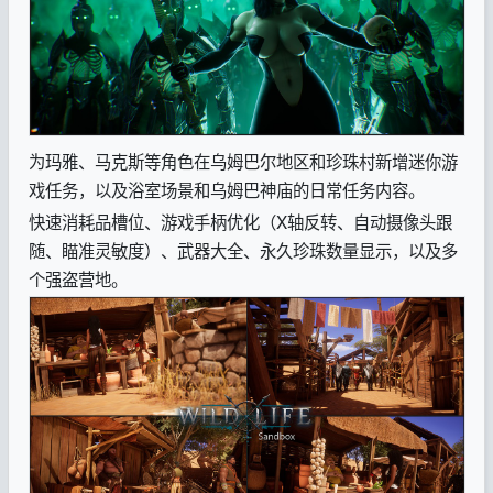
为玛雅、马克斯等角色在乌姆巴尔地区和珍珠村新增迷你游
戏任务，以及浴室场景和乌姆巴神庙的日常任务内容。
快速消耗品槽位、游戏手柄优化（X轴反转、自动摄像头跟
随、瞄准灵敏度）、武器大全、永久珍珠数量显示，以及多
个强盗营地。