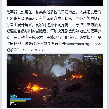
故事背景设定在一颗类似潘多拉的奇幻行星，人类殖民者为
开采稀有资源而来，科学家研究本土秘密，而各方势力则在
行星上展开角逐。玩家可选择不同身份——守护生态的使者
或遵循自然法则的冒险者，每项决定都会影响地位与叙事分
支。通过动态生成技术，主线剧情不断演化，逐步揭开行星
深层秘密。
游戏获取:谷歌浏览器打开https://matrixgame.vip
或加
QQ：2056173761