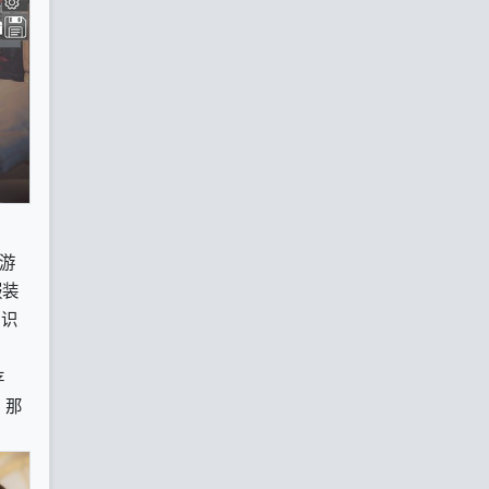
游
服装
知识
存
，那