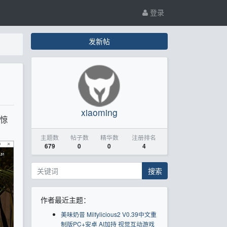
登录
发新帖
xiaoming
常惊
主题数
帖子数
精华数
注册排名
679
0
0
4
搜索
作者最近主题：
美味奶昔 Milfylicious2 V0.39中文重
制版PC+安卓 AI加持 视觉互动游戏