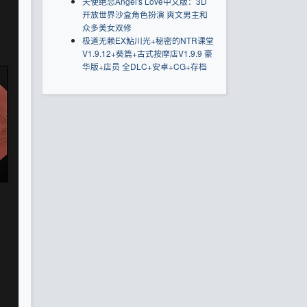
天使绝恋Angel's Love中文版：3D
开放世界沙盒角色扮演 爽文男主和
众多美女双修
极道无赖EX鮎川光+秘密的NTR课堂
V1.9.12+葵篇+古式按摩店V1.9.9 豪
华版+店员 全DLC+安卓+CG+存档