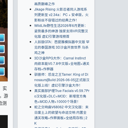
画质巅峰之作
Jikage Rising 火影忍者同人游戏系
列更新至 v2.34a：PC + 安卓版，火
影粉丝不容错过的经典之作！
WildLife野性生活2026年6月更新：
姿势最多的绅游 独家支持VR完整汉
化版 虚幻引擎游戏榜首
人妖版GTA：芭提雅模拟器中文版 罕
见的泰国游戏 3D沙盒开放世界 马杀
鸡之神
3D沙盒RPG大作：Carnal Instinct
肉欲本能V0.7.8中文版+全地图+通关
存档+作弊器
驯兽师：恐龙之王Tamer: King of Di
nosaurs[Build 2026-06-05]正式版汉
化版上线！虚幻引擎沙盒大作！
，实
真实面部护理True Facials v0.59.7Pr
了。游
o汉化版+DLC+MOD：新增官方角
色+MOD人物+10000个场景！
检测
蛇之交响曲V68062 中文汉化版：末
日废土上的欲望与命运交响 内置全
通关攻略+作弊面板+全结局存档 | 2
K