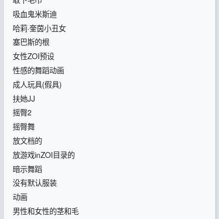
吸血鬼米斯迪
哈莉·奎茵小丑女
塞巴斯的根
女性ZOI预设
性感的舞蹈动画
成人玩具(假具)
扶她JJ
摇臀2
摇臀舞
放文档的
放游戏inZOI目录的
暗示舞蹈
没有默认服装
动画
男性和女性的茎和毛