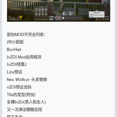
部份MOD不完全列表：
2B小姐姐
BunHair
InZOI Mod启用程序
InZOI预置J
Liza预设
Neo Wolfcut -头发替换
nZOI预设龙妈
Tifa的发型(附加)
全裸InZoi(男人和女人)
又一次淋浴模糊去除
取下毛巾