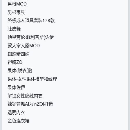
男根MOD
男根家具
终极成人道具套装178款
肚皮舞
艳星劳伦·菲利普斯(佐伊
蒙大拿大厦MOD
蜘蛛精四妹
袒胸ZOI
果体(脱衣服)
果体-女性果体模型和纹理
果体佐伊
解锁女性隐藏内衣
辣钢管舞AI为inZOI打造
透明内衣
金色连衣裙