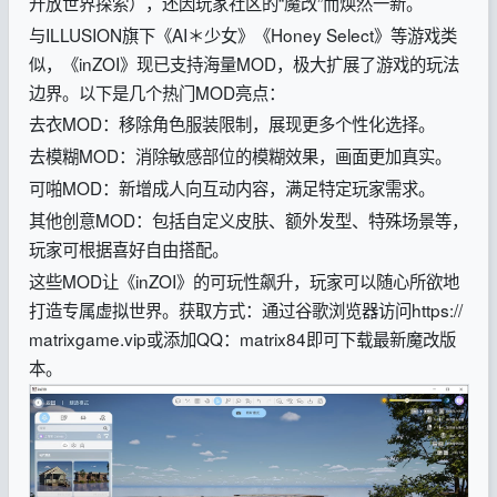
开放世界探索），还因玩家社区的“魔改”而焕然一新。
与ILLUSION旗下《AI＊少女》《Honey Select》等游戏类
似，《inZOI》现已支持海量MOD，极大扩展了游戏的玩法
边界。以下是几个热门MOD亮点：
去衣MOD：移除角色服装限制，展现更多个性化选择。
去模糊MOD：消除敏感部位的模糊效果，画面更加真实。
可啪MOD：新增成人向互动内容，满足特定玩家需求。
其他创意MOD：包括自定义皮肤、额外发型、特殊场景等，
玩家可根据喜好自由搭配。
这些MOD让《inZOI》的可玩性飙升，玩家可以随心所欲地
打造专属虚拟世界。获取方式：通过谷歌浏览器访问https://
matrixgame.vip或添加QQ：
matrix84
即可下载最新魔改版
本。