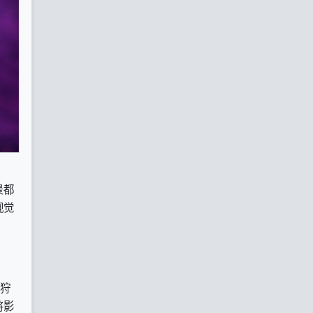
景都
视觉
、狩
将影