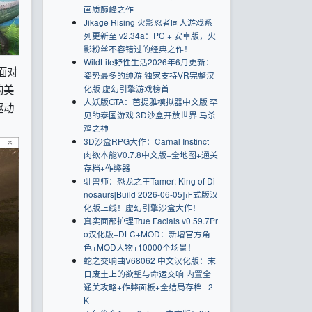
画质巅峰之作
Jikage Rising 火影忍者同人游戏系
列更新至 v2.34a：PC + 安卓版，火
影粉丝不容错过的经典之作！
WildLife野性生活2026年6月更新：
面对
姿势最多的绅游 独家支持VR完整汉
的美
化版 虚幻引擎游戏榜首
人妖版GTA：芭提雅模拟器中文版 罕
驱动
见的泰国游戏 3D沙盒开放世界 马杀
鸡之神
3D沙盒RPG大作：Carnal Instinct
肉欲本能V0.7.8中文版+全地图+通关
存档+作弊器
驯兽师：恐龙之王Tamer: King of Di
nosaurs[Build 2026-06-05]正式版汉
化版上线！虚幻引擎沙盒大作！
真实面部护理True Facials v0.59.7Pr
o汉化版+DLC+MOD：新增官方角
色+MOD人物+10000个场景！
蛇之交响曲V68062 中文汉化版：末
日废土上的欲望与命运交响 内置全
通关攻略+作弊面板+全结局存档 | 2
K