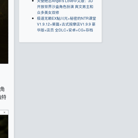
天使绝恋Angel's Love中文版：3D
开放世界沙盒角色扮演 爽文男主和
众多美女双修
极道无赖EX鮎川光+秘密的NTR课堂
V1.9.12+葵篇+古式按摩店V1.9.9 豪
华版+店员 全DLC+安卓+CG+存档
角
独特