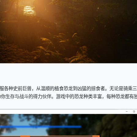
驯服各种史前巨兽，从温顺的植食恐龙到凶猛的掠食者。无论是骑乘三
为你生存与战斗的得力伙伴。游戏中的恐龙种类丰富，每种恐龙都有