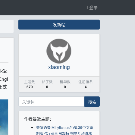
登录
发新帖
！
xiaoming
-Sc
ngi
主题数
帖子数
精华数
注册排名
正式
679
0
0
4
搜索
作者最近主题：
美味奶昔 Milfylicious2 V0.39中文重
制版PC+安卓 AI加持 视觉互动游戏