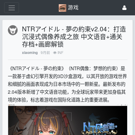
游戏
NTRアイドル - 夢の約束v2.04：打造
沉浸式偶像养成之旅 中文语音+通关
存档+画廊解锁
9月前
INF
xiaoming
《NTRアイドル - 夢の約束》（NTR偶像：梦想的约束）是
一款基于虚幻引擎开发的3D沙盒游戏，以其开放的游戏世界
和细腻的画面表现成为日本市场中的一颗新星。最新发布的
2.04版本新增了中文语音功能，为全球玩家带来更加身临其
境的体验，标志着游戏在国际化道路上的重要进展。