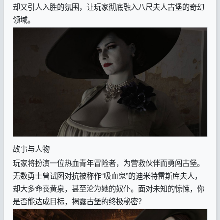
却又引人入胜的氛围，让玩家彻底融入八尺夫人古堡的奇幻
领域。
故事与人物
玩家将扮演一位热血青年冒险者，为营救伙伴而勇闯古堡。
无数勇士曾试图对抗被称作“吸血鬼”的迪米特雷斯库夫人，
却大多命丧黄泉，甚至沦为她的奴仆。面对未知的惊悚，你
是否能达成目标，揭露古堡的终极秘密？