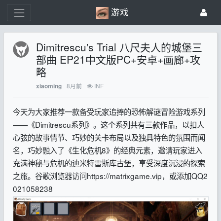
游戏
Dimitrescu's Trial 八尺夫人的城堡三
部曲 EP21中文版PC+安卓+画廊+攻
略
8月前
INF
xiaoming
今天为大家推荐一款备受玩家追捧的恐怖解谜冒险游戏系列
——《Dimitrescu系列》。这个系列共有三款作品，以扣人
心弦的故事情节、巧妙的关卡布局以及独具特色的氛围而闻
名，巧妙融入了《生化危机8》的经典元素，邀请玩家进入
充满神秘与危机的迪米特雷斯库古堡，享受深度沉浸的探索
之旅。
谷歌浏览器访问https://matrixgame.vip，或添加QQ2
021058238