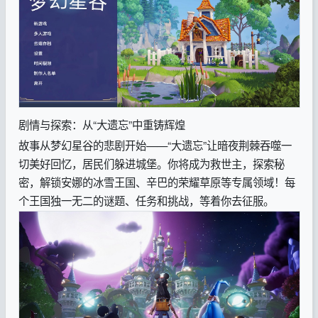
剧情与探索：从“大遗忘”中重铸辉煌
故事从梦幻星谷的悲剧开始——“大遗忘”让暗夜荆棘吞噬一
切美好回忆，居民们躲进城堡。你将成为救世主，探索秘
密，解锁安娜的冰雪王国、辛巴的荣耀草原等专属领域！每
个王国独一无二的谜题、任务和挑战，等着你去征服。