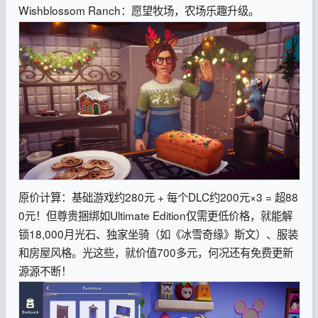
Wishblossom Ranch：愿望牧场，农场乐趣升级。
原价计算：基础游戏约280元 + 每个DLC约200元×3 = 超88
0元！但尊贵捆绑如Ultimate Edition仅需更低价格，就能解
锁18,000月光石、独家坐骑（如《冰雪奇缘》斯文）、服装
和房屋风格。光这些，就价值700多元，何况还有免费更新
源源不断！