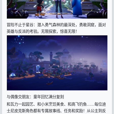
冒险不止于星谷：潜入勇气森林的最深处，勇敢洞窟，面对
英雄与反派的考验。无限探索，惊喜无限！
与偶像交朋友：童年回忆满分复刻
和瓦力一起园艺、和小米烹饪美食、和高飞钓鱼……每位迪
士尼皮克斯角色都有专属故事线、任务和奖励！从公主到反