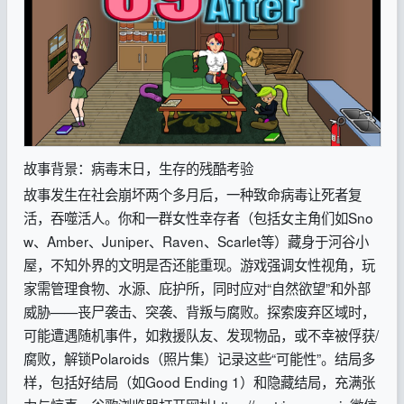
故事背景：病毒末日，生存的残酷考验
故事发生在社会崩坏两个多月后，一种致命病毒让死者复
活，吞噬活人。你和一群女性幸存者（包括女主角们如Sno
w、Amber、Juniper、Raven、Scarlet等）藏身于河谷小
屋，不知外界的文明是否还能重现。游戏强调女性视角，玩
家需管理食物、水源、庇护所，同时应对“自然欲望”和外部
威胁——丧尸袭击、突袭、背叛与腐败。探索废弃区域时，
可能遭遇随机事件，如救援队友、发现物品，或不幸被俘获/
腐败，解锁Polaroids（照片集）记录这些“可能性”。结局多
样，包括好结局（如Good Ending 1）和隐藏结局，充满张