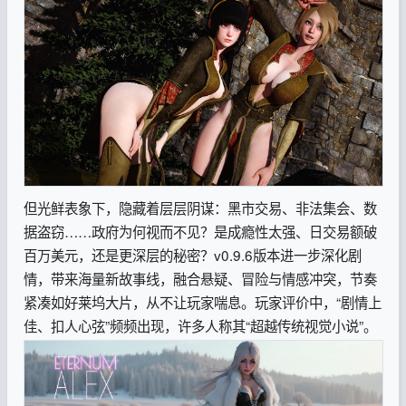
但光鲜表象下，隐藏着层层阴谋：黑市交易、非法集会、数
据盗窃……政府为何视而不见？是成瘾性太强、日交易额破
百万美元，还是更深层的秘密？v0.9.6版本进一步深化剧
情，带来海量新故事线，融合悬疑、冒险与情感冲突，节奏
紧凑如好莱坞大片，从不让玩家喘息。玩家评价中，“剧情上
佳、扣人心弦”频频出现，许多人称其“超越传统视觉小说”。