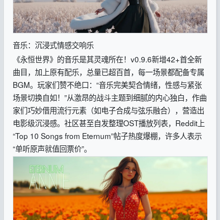
音乐：沉浸式情感交响乐
《永恒世界》的音乐是其灵魂所在！v0.9.6新增42+首全新
曲目，加上原有配乐，总量已超百首，每一场景都配备专属
BGM。玩家们赞不绝口：“音乐完美契合情绪，性感与紧张
场景切换自如！”从激昂的战斗主题到细腻的内心独白，作曲
家们巧妙借用流行元素（如电子合成与弦乐融合），营造出
电影级沉浸感。社区甚至自发整理OST播放列表，Reddit上
“Top 10 Songs from Eternum”帖子热度爆棚，许多人表示
“单听原声就值回票价”。