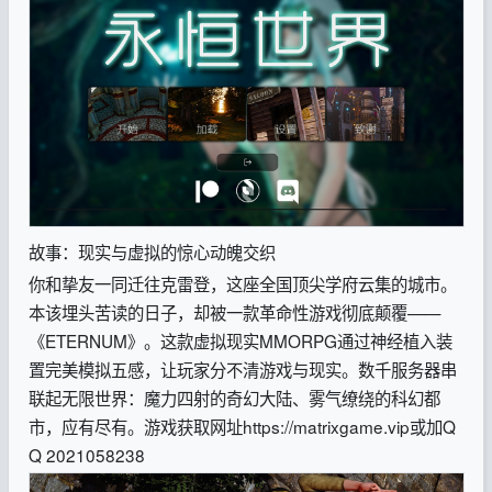
故事：现实与虚拟的惊心动魄交织
你和挚友一同迁往克雷登，这座全国顶尖学府云集的城市。
本该埋头苦读的日子，却被一款革命性游戏彻底颠覆——
《ETERNUM》。这款虚拟现实MMORPG通过神经植入装
置完美模拟五感，让玩家分不清游戏与现实。数千服务器串
联起无限世界：魔力四射的奇幻大陆、雾气缭绕的科幻都
市，应有尽有。
游戏获取网址https://matrixgame.vip
或加
Q
Q 2021058238