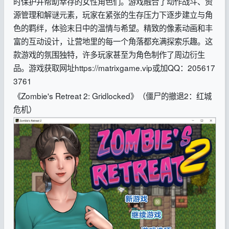
时保护并帮助幸存的女性角色们。游戏融合了动作战斗、资
源管理和解谜元素，玩家在紧张的生存压力下逐步建立与角
色的羁绊，体验末日中的温情与希望。精致的像素动画和丰
富的互动设计，让营地里的每一个角落都充满探索乐趣。这
款游戏的氛围独特，许多玩家甚至为角色制作了周边衍生
品。
游戏获取网址https://matrixgame.vip
或加
QQ：205617
3761
《Zombie's Retreat 2: Gridlocked》（僵尸的撤退2：红城
危机）