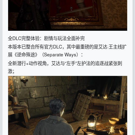
全DLC完整体验：剧情与玩法全面补完
本版本已整合所有官方DLC，其中最重磅的是艾达·王主线扩
展《逆命殊途》（Separate Ways）：
全新潜行+动作视角，艾达与“左手”左护法的追逐战紧张刺
激；