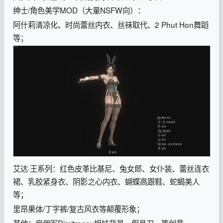
绅士/角色美学MOD（大量NSFW向）：
阿什莉清凉化、时尚蕾丝内衣、丝袜取代、2 Phut Hon舞蹈
等；
艾达·王系列：红色皮革比基尼、兔女郎、女仆装、蕾丝连衣
裙、乳胶紧身衣、阴影之心内衣、蝴蝶高跟鞋、蛇蝎美人
等；
里昂果体/丁字裤/复古风衣等颠覆形象；
其他：雇佣军Dimitrescu姐妹背景、假具刀、等创意。