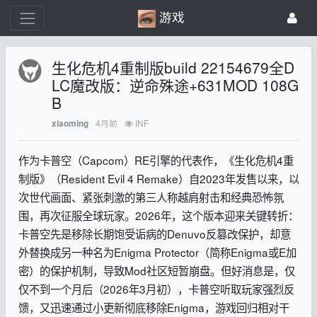
游戏
生化危机4重制版build 22154679全D
LC魔改版：逆命殊途+631MOD 108G
B
4月前
INF
xiaoming
作为卡普空（Capcom）RE引擎的代表作，《生化危机4重
制版》（Resident Evil 4 Remake）自2023年发售以来，以
次世代画面、紧张刺激的第三人称越肩射击和经典恐怖氛
围，再次征服全球玩家。2026年，这个版本迎来关键转折：
卡普空先是移除长期饱受诟病的Denuvo反篡改保护，却意
外替换成另一种名为Enigma Protector（简称Enigma或E加
密）的保护机制，导致Mod社区短暂崩盘。但好消息是，仅
仅不到一个月后（2026年3月初），卡普空听取玩家强烈反
馈，又迅速通过小更新彻底移除Enigma，游戏回归相对干