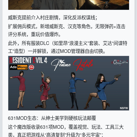
威斯克提前介入村庄剧情，深化反派权谋线；
扩展佣兵模式，新增威斯克、汉克等角色，无限弹药+连击
评分系统，重玩价值爆炸。
此外，所有服装DLC（如里昂“浪漫主义”套装、艾达“间谍特
工”造型）一并解锁，通过MOD管理器自由切换。
631MOD生态：从绅士美学到硬核玩法颠覆
这个魔改版收录631项MOD，覆盖视觉、玩法、工具三大
类，真正把游戏从“高清复刻”升级为“多元宇宙”：