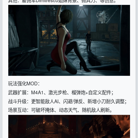
玩法强化MOD：
武器扩展：M4A1、激光步枪、榴弹炮+自定义配件；
战斗升级：更智能敌人AI、闪避/弹反、新增小刀耐久调整；
场景互动：可破坏掩体、动态天气、随机敌人刷新。