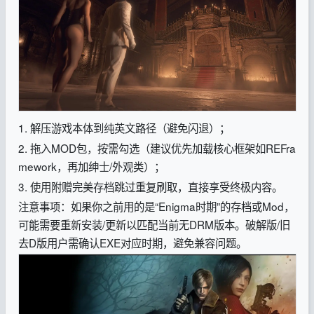
1. 解压游戏本体到纯英文路径（避免闪退）；
2. 拖入MOD包，按需勾选（建议优先加载核心框架如REFra
mework，再加绅士/外观类）；
3. 使用附赠完美存档跳过重复刷取，直接享受终极内容。
注意事项：如果你之前用的是“Enigma时期”的存档或Mod，
可能需要重新安装/更新以匹配当前无DRM版本。破解版/旧
去D版用户需确认EXE对应时期，避免兼容问题。