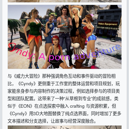
与《威力大冒险》那种强调角色互动和事件驱动的冒险相
比，《Cyndy》更侧重于工作室的整体运营和项目规划，玩
家能亲身参与内容制作的决策过程，例如选择参与的项目类
型和团队配置。这带来了一种“从草根到专业”的成就感，类
似于《EON》在点选探索中融入 crafting 与资源积累，但
《Cyndy》用3D大地图替换了纯点选界面，同时增加了更多
文本描述和分支选择，让故事与经营深度融合。