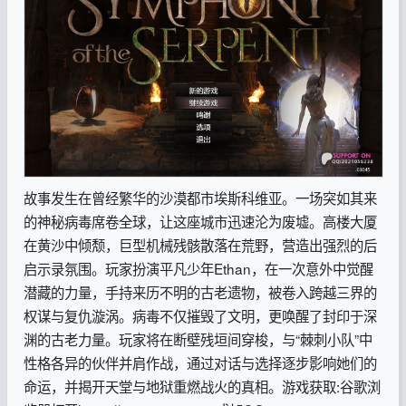
故事发生在曾经繁华的沙漠都市埃斯科维亚。一场突如其来
的神秘病毒席卷全球，让这座城市迅速沦为废墟。高楼大厦
在黄沙中倾颓，巨型机械残骸散落在荒野，营造出强烈的后
启示录氛围。玩家扮演平凡少年Ethan，在一次意外中觉醒
潜藏的力量，手持来历不明的古老遗物，被卷入跨越三界的
权谋与复仇漩涡。病毒不仅摧毁了文明，更唤醒了封印于深
渊的古老力量。玩家将在断壁残垣间穿梭，与“棘刺小队”中
性格各异的伙伴并肩作战，通过对话与选择逐步影响她们的
命运，并揭开天堂与地狱重燃战火的真相。
游戏获取:谷歌浏