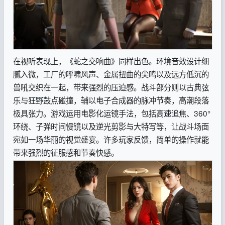
在视听表现上，《蛇之交响曲》同样出色。环境音效设计细
腻入微，工厂的呼啸风声、金属扭曲的尖鸣以及远方低沉的
兽吼交织在一起，带来强烈的压迫感。战斗部分则以古典弦
乐与狂野鼓点碰撞，辅以电子合成器的脉冲节奏，高潮段落
极具张力。游戏运用电影化运镜手法，包括高速追焦、360°
环绕、子弹时间慢镜以及逆光剪影与大特写等，让战斗场面
宛如一场华丽的视觉盛宴。许多玩家反馈，简单的操作就能
带来强烈的征服感和节奏快感。