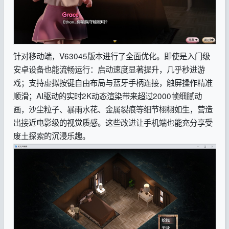
针对移动端，V63045版本进行了全面优化。即使是入门级
安卓设备也能流畅运行：启动速度显著提升，几乎秒进游
戏；支持虚拟按键自由布局与蓝牙手柄连接，触屏操作精准
顺滑；AI驱动的实时2K动态渲染带来超过2000帧细腻动
画，沙尘粒子、暴雨水花、金属裂痕等细节栩栩如生，营造
出接近电影级的视觉质感。这些改进让手机端也能充分享受
废土探索的沉浸乐趣。