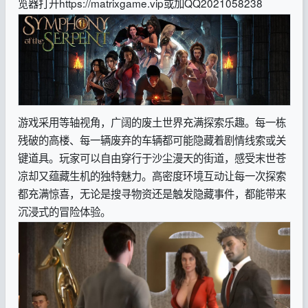
览器打开https://matrixgame.vip或加QQ2021058238
游戏采用等轴视角，广阔的废土世界充满探索乐趣。每一栋
残破的高楼、每一辆废弃的车辆都可能隐藏着剧情线索或关
键道具。玩家可以自由穿行于沙尘漫天的街道，感受末世苍
凉却又蕴藏生机的独特魅力。高密度环境互动让每一次探索
都充满惊喜，无论是搜寻物资还是触发隐藏事件，都能带来
沉浸式的冒险体验。