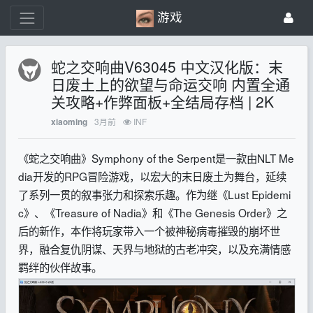
游戏
蛇之交响曲V63045 中文汉化版：末
日废土上的欲望与命运交响 内置全通
关攻略+作弊面板+全结局存档 | 2K
3月前
INF
xiaoming
《蛇之交响曲》
Symphony of the Serpent
是一款由NLT Me
dia开发的RPG冒险游戏，以宏大的末日废土为舞台，延续
了系列一贯的叙事张力和探索乐趣。作为继《Lust Epidemi
c》、《Treasure of Nadia》和《The Genesis Order》之
后的新作，本作将玩家带入一个被神秘病毒摧毁的崩坏世
界，融合复仇阴谋、天界与地狱的古老冲突，以及充满情感
羁绊的伙伴故事。