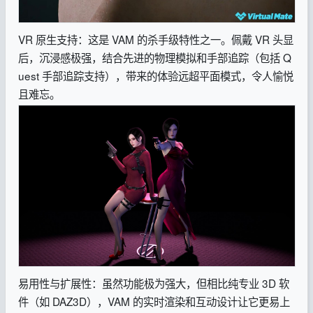
VR 原生支持：这是 VAM 的杀手级特性之一。佩戴 VR 头显
后，沉浸感极强，结合先进的物理模拟和手部追踪（包括 Q
uest 手部追踪支持），带来的体验远超平面模式，令人愉悦
且难忘。
易用性与扩展性：虽然功能极为强大，但相比纯专业 3D 软
件（如 DAZ3D），VAM 的实时渲染和互动设计让它更易上