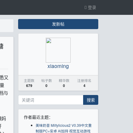
登录
发新帖
慵
xiaoming
熟悉又
主题数
帖子数
精华数
注册排名
量
679
0
0
4
档与
搜索
作者最近主题：
姨妈
开
美味奶昔 Milfylicious2 V0.39中文重
制版PC+安卓 AI加持 视觉互动游戏