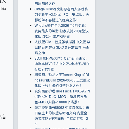
融入
画质巅峰之作
rix
Jikage Rising 火影忍者同人游戏系
列更新至 v2.34a：PC + 安卓版，火
影粉丝不容错过的经典之作！
WildLife野性生活2026年6月更新：
姿势最多的绅游 独家支持VR完整汉
化版 虚幻引擎游戏榜首
人妖版GTA：芭提雅模拟器中文版 罕
见的泰国游戏 3D沙盒开放世界 马杀
鸡之神
3D沙盒RPG大作：Carnal Instinct
肉欲本能V0.7.8中文版+全地图+通关
存档+作弊器
驯兽师：恐龙之王Tamer: King of Di
nosaurs[Build 2026-06-05]正式版汉
化版上线！虚幻引擎沙盒大作！
真实面部护理True Facials v0.59.7Pr
o汉化版+DLC+MOD：新增官方角
色+MOD人物+10000个场景！
蛇之交响曲V68062 中文汉化版：末
日废土上的欲望与命运交响 内置全
小店
通关攻略+作弊面板+全结局存档 | 2
K