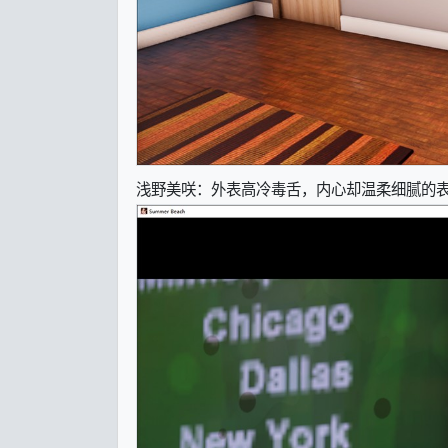
浅野美咲：外表高冷毒舌，内心却温柔细腻的