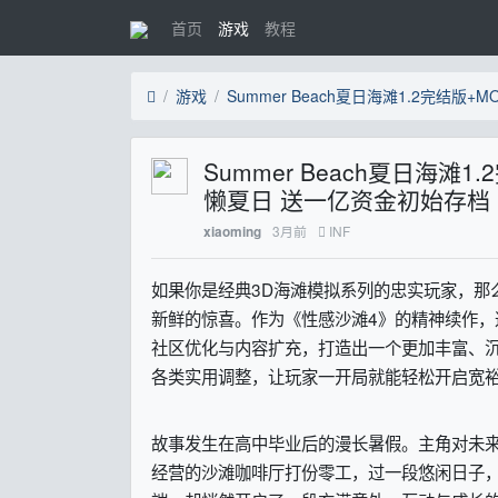
首页
游戏
教程
游戏
Summer Beach夏日海滩
懒夏日 送一亿资金初始存档
3月前
INF
xiaoming
如果你是经典3D海滩模拟系列的忠实玩家，那么这
新鲜的惊喜。作为《性感沙滩4》的精神续作
社区优化与内容扩充，打造出一个更加丰富、沉
各类实用调整，让玩家一开局就能轻松开启宽
故事发生在高中毕业后的漫长暑假。主角对未
经营的沙滩咖啡厅打份零工，过一段悠闲日子