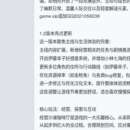
端，却悄然开启了一段充满意外、互动与成长
了幽默日常、温馨人际交往以及轻度解谜元素
game.vip或加QQ2021058238
1.2版本亮点更新
这一版本聚焦主线与生活体验的完善：
主线内容扩展，新增经营相关的任务与剧情推
开启伊藤幸子好感度系统，并增加小林七海的
更新多位角色的住所与行动路线（如伊藤幸子
优化资源掉率（如金枪鱼）与各类bug修复，包
进一步修正与优化汉化文本，提升整体体验流
这些调整让游戏节奏更加舒适，适合喜欢慢慢
核心玩法：经营、探索与互动
经营沙滩咖啡厅是游戏的一大乐趣核心。从采
从起步到红火的全过程。合理规划空间、应对