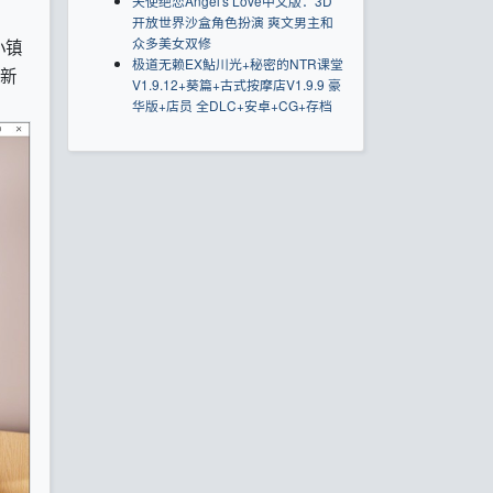
天使绝恋Angel's Love中文版：3D
开放世界沙盒角色扮演 爽文男主和
众多美女双修
小镇
极道无赖EX鮎川光+秘密的NTR课堂
新
V1.9.12+葵篇+古式按摩店V1.9.9 豪
华版+店员 全DLC+安卓+CG+存档