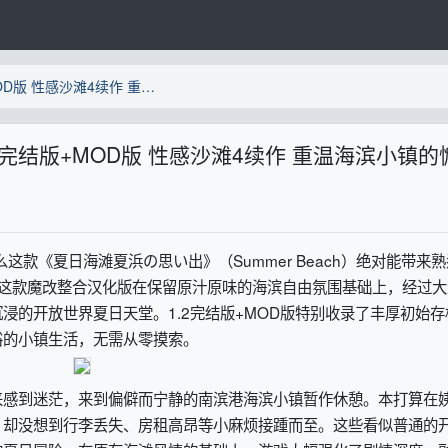
Summer Beach夏日海滩1.2完结版+MOD版 性感沙滩4续作 重温海滨小镇的慵懒夏日 送一亿资金初始存档
1.2完结版+MOD版 性感沙滩4续作 重温海滨小镇的
款《夏日海滩夏浜の思い出》（Summer Beach）绝对能带来
，这款魔改整合汉化版在保留原汁原味的海滨自由氛围基础上，经过大
浸的开放世界夏日天堂。1.2完结版+MOD版特别收录了丰厚初始存
裕的小镇生活，无需从零摸索。
来感到迷茫，来到偏僻而宁静的南滨港海滨小镇暂作休憩。本打算在
，却没想到行李丢失、房租高昂等小麻烦接踵而至。这些看似普通的