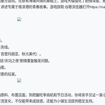
的夏日冒险。在原有海滩风情的基础上，游戏大幅强化了剧情深度，
，讲述专属于南滨港的青春故事。
游戏获取:谷歌浏览器打开https://mat
进。
任务线。
、宫里玛丽亚、秋元美代）。
括“庆功之夜”剧情重复触发问题。
畅度。
探索的玩家。
购原料、布置店面，到把握旺季商机和节日活动，你将亲手见证一家
客流变化，不仅能带来成就感，还能为小镇生活提供稳定支持。