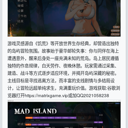
游戏灵感源自《饥荒》等开放世界生存经典，却营造出独特
的岛屿冒险氛围。故事始于豪华邮轮失事：你与同伴在海上
遭遇意外，醒来后身处一座充满未知的荒岛。岛上居民遵循
独特的作息规律，白天劳作、夜晚休憩。玩家需通过采集、
建造、战斗等方式逐步适应环境，并揭开岛屿深藏的秘密。
主线目标是寻找逃离方法，而丰富的支线剧情与多结局设
计，让冒险远超单纯求生，充满重玩价值。
游戏获取:谷歌浏
览器打开https://matrixgame.vip或加QQ2021058238