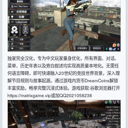
独家完全汉化，专为中文玩家量身优化，所有界面、对话、
菜单、历史年表以及旁白叙述均实现高质量本地化。无需任
何语言障碍，即可快速融入23世纪的竞技世界背景，深入理
解节目规则与故事起源。通过游戏内货币DreamCoins解锁
丰富奖励，畅享完整沉浸式体验。
游戏获取:谷歌浏览器打开
https://matrixgame.vip或加QQ2021058238